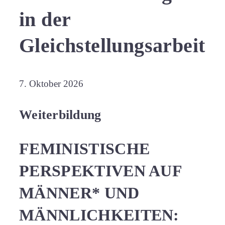
in der
Gleichstellungsarbeit
Feministische
7. Oktober 2026
Perspektiven
Weiterbildung
auf
Männer*
FEMINISTISCHE
und
Männlichkeiten:
PERSPEKTIVEN AUF
Chancen
MÄNNER* UND
und
MÄNNLICHKEITEN:
Herausforderungen