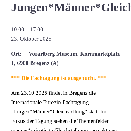
Jungen*Männer*Gleich
Fachtag
10:00
–
17:00
Echt
23. Oktober 2025
männlich?!
Ort: Vorarlberg Museum, Kornmarktplatz
-
1, 6900 Bregenz (A)
Jungen*Männer*Gleichstellung
*** Die Fachtagung ist ausgebucht. ***
Am 23.10.2025 findet in Bregenz die
Internationale Euregio-Fachtagung
„Jungen*Männer*Gleichstellung“ statt. Im
Fokus der Tagung stehen die Themenfelder
männer*orientierte Gleichstellungsperspektiven,